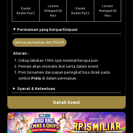
Lenovo
Lenovo
Xiaomi
Xiaomi
Motopad 60
Motopad 60
Redmi Pad 2
Redmi Pad 2
Neo
Neo
Permainan yang berpartisipasi
Semua permainan slot PGSoft
Aturan :
Cukup lakukan 100x spin nominal berapa pun.
Pemain akan otomatis ikut serta dalam event.
Poin turnamen dan papan peringkat bisa dicek pada
simbol
Piala
di dalam permainan.
Syarat & Ketentuan
Detail Event