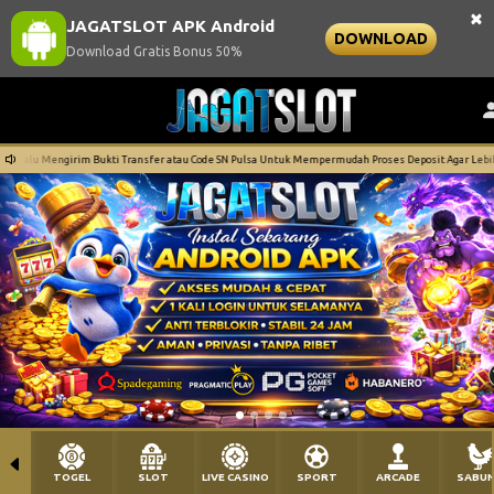
×
JAGATSLOT APK Android
DOWNLOAD
Download Gratis Bonus 50%
Selalu Mengirim Bukti Transfer atau Code SN Pulsa Untuk Mempermudah Proses Deposit Agar Lebih Ce
TOGEL
SLOT
LIVE CASINO
SPORT
ARCADE
SABU