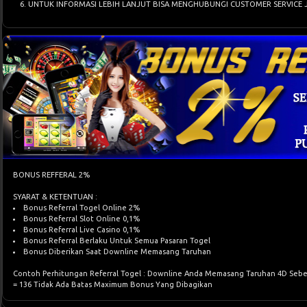
BONUS REFFERAL 2%
SYARAT & KETENTUAN :
Bonus Referral Togel Online 2%
Bonus Referral Slot Online 0,1%
Bonus Referral Live Casino 0,1%
Bonus Referral Berlaku Untuk Semua Pasaran Togel
Bonus Diberikan Saat Downline Memasang Taruhan
Contoh Perhitungan Referral Togel : Downline Anda Memasang Taruhan 4D Sebesa
= 136 Tidak Ada Batas Maximum Bonus Yang Dibagikan