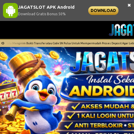
×
JAGATSLOT APK Android
DOWNLOAD
Download Gratis Bonus 50%
 Bukti Transfer atau Code SN Pulsa Untuk Mempermudah Proses Deposit Agar Lebih Cepat! Terima Ka