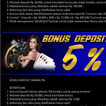
Maksimal bonus yang diberikan adalah sebesar Rp 100.000
Rekening dan data yang didaftarkan harus valid.
Bonus tidak dapat diwithdrawkan sampai anda mencapai 8x Turnover dari nila
Contoh : Deposit = Rp 50.000 x 50% = Rp 75.000 x 8 = Rp 600.000 (Turnover ya
Pihak management JAGATSLOT berhak untuk tidak memberikan Bonus jika d
BONUS DEPOSIT HARIAN 5%
KETENTUAN:
Bonus Deposit Harian sebesar 5% berlaku untuk semua member.
Minimal deposit Rp.50.000, untuk bisa klaim bonus.
Maksimal bonus yang diberikan adalah sebesar Rp 5.000
Rekening dan data yang didaftarkan harus valid.
Bonus tidak dapat diwithdrawkan sampai anda mencapai 3x Turnover dari nila