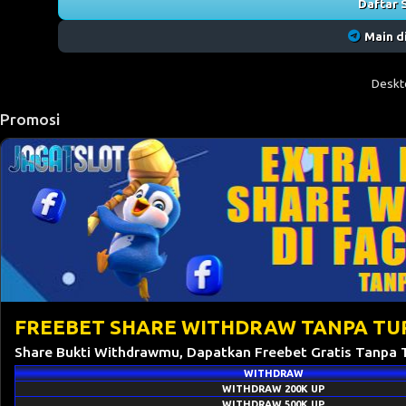
Main d
Deskt
Promosi
FREEBET SHARE WITHDRAW TANPA T
Share Bukti Withdrawmu, Dapatkan Freebet Gratis Tanpa
WITHDRAW
WITHDRAW 200K UP
WITHDRAW 500K UP
WITHDRAW 1 JUTA UP