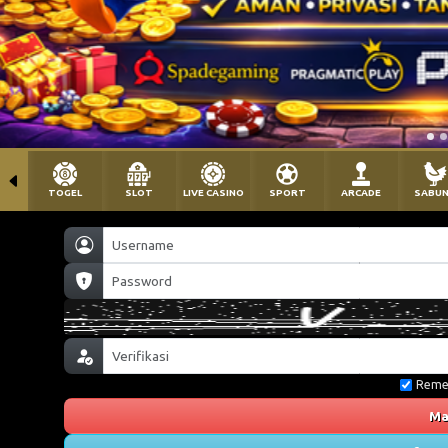
TOGEL
SLOT
LIVE CASINO
SPORT
ARCADE
SABU
Reme
Ma
Daftar 