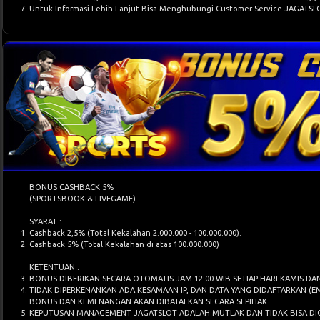
BONUS CASHBACK 5%
(SPORTSBOOK & LIVEGAME)
SYARAT :
Cashback 2,5% (Total Kekalahan 2.000.000 - 100.000.000).
Cashback 5% (Total Kekalahan di atas 100.000.000)
KETENTUAN :
BONUS DIBERIKAN SECARA OTOMATIS JAM 12:00 WIB SETIAP HARI KAMIS DA
TIDAK DIPERKENANKAN ADA KESAMAAN IP, DAN DATA YANG DIDAFTARKAN (E
BONUS DAN KEMENANGAN AKAN DIBATALKAN SECARA SEPIHAK.
KEPUTUSAN MANAGEMENT JAGATSLOT ADALAH MUTLAK DAN TIDAK BISA D
UNTUK INFORMASI LEBIH LANJUT BISA MENGHUBUNGI CUSTOMER SERVICE J