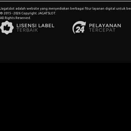
Jagatslot adalah website yang menyediakan berbagai fitur layanan digital untuk
© 2015 - 2026 Copyright JAGATSLOT.
All Rights Reserved.