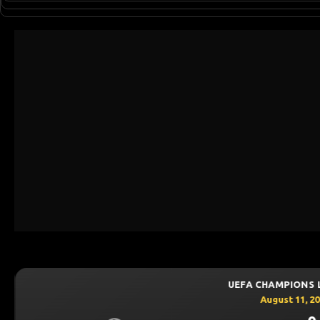
UEFA CHAMPIONS 
August 11, 20
0 
Previous